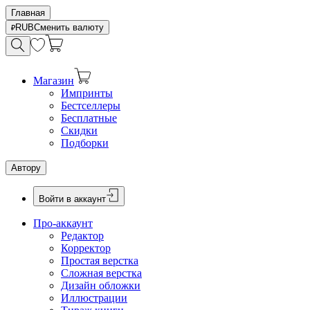
Главная
RUB
Сменить валюту
Магазин
Импринты
Бестселлеры
Бесплатные
Скидки
Подборки
Автору
Войти в аккаунт
Про-аккаунт
Редактор
Корректор
Простая верстка
Сложная верстка
Дизайн обложки
Иллюстрации