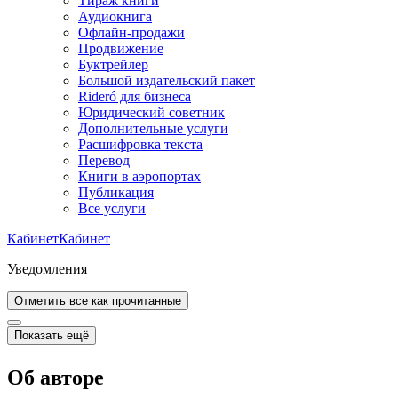
Тираж книги
Аудиокнига
Офлайн-продажи
Продвижение
Буктрейлер
Большой издательский пакет
Rideró для бизнеса
Юридический советник
Дополнительные услуги
Расшифровка текста
Перевод
Книги в аэропортах
Публикация
Все услуги
Кабинет
Кабинет
Уведомления
Отметить все как прочитанные
Показать ещё
Об авторе