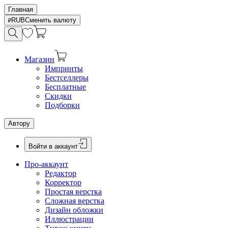
Главная
RUB
Сменить валюту
Магазин
Импринты
Бестселлеры
Бесплатные
Скидки
Подборки
Автору
Войти в аккаунт
Про-аккаунт
Редактор
Корректор
Простая верстка
Сложная верстка
Дизайн обложки
Иллюстрации