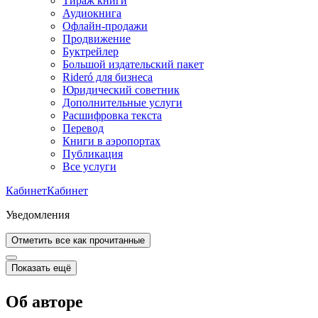
Тираж книги
Аудиокнига
Офлайн-продажи
Продвижение
Буктрейлер
Большой издательский пакет
Rideró для бизнеса
Юридический советник
Дополнительные услуги
Расшифровка текста
Перевод
Книги в аэропортах
Публикация
Все услуги
Кабинет
Кабинет
Уведомления
Отметить все как прочитанные
Показать ещё
Об авторе