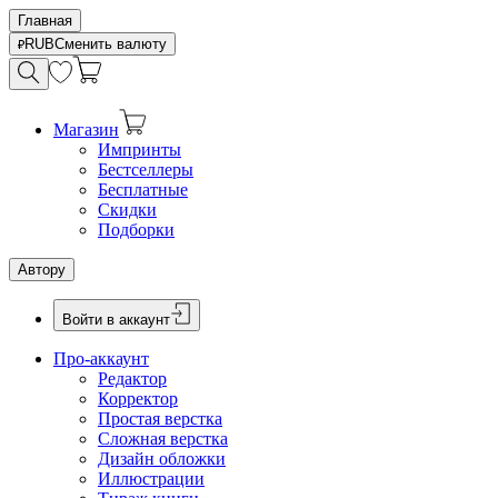
Главная
RUB
Сменить валюту
Магазин
Импринты
Бестселлеры
Бесплатные
Скидки
Подборки
Автору
Войти в аккаунт
Про-аккаунт
Редактор
Корректор
Простая верстка
Сложная верстка
Дизайн обложки
Иллюстрации