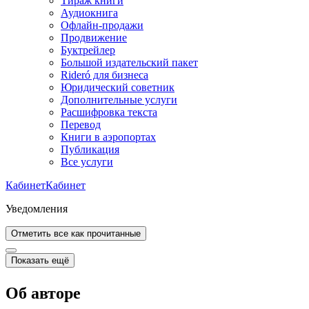
Тираж книги
Аудиокнига
Офлайн-продажи
Продвижение
Буктрейлер
Большой издательский пакет
Rideró для бизнеса
Юридический советник
Дополнительные услуги
Расшифровка текста
Перевод
Книги в аэропортах
Публикация
Все услуги
Кабинет
Кабинет
Уведомления
Отметить все как прочитанные
Показать ещё
Об авторе