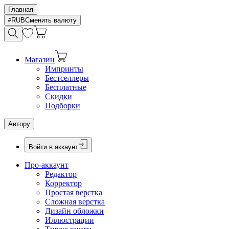
Главная
RUB
Сменить валюту
Магазин
Импринты
Бестселлеры
Бесплатные
Скидки
Подборки
Автору
Войти в аккаунт
Про-аккаунт
Редактор
Корректор
Простая верстка
Сложная верстка
Дизайн обложки
Иллюстрации