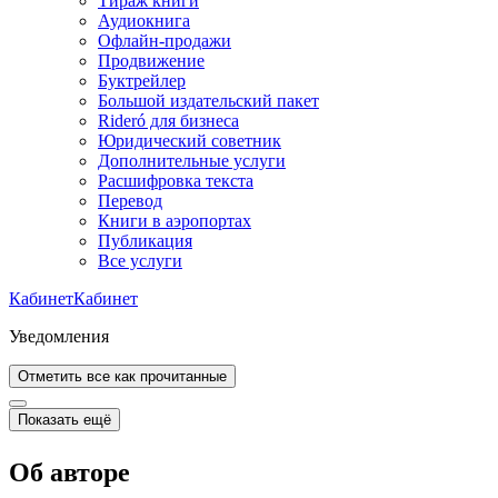
Тираж книги
Аудиокнига
Офлайн-продажи
Продвижение
Буктрейлер
Большой издательский пакет
Rideró для бизнеса
Юридический советник
Дополнительные услуги
Расшифровка текста
Перевод
Книги в аэропортах
Публикация
Все услуги
Кабинет
Кабинет
Уведомления
Отметить все как прочитанные
Показать ещё
Об авторе