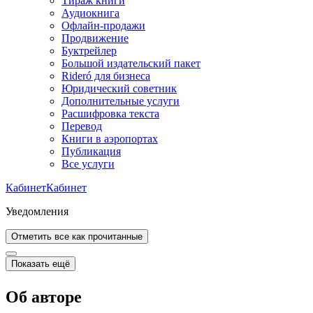
Тираж книги
Аудиокнига
Офлайн-продажи
Продвижение
Буктрейлер
Большой издательский пакет
Rideró для бизнеса
Юридический советник
Дополнительные услуги
Расшифровка текста
Перевод
Книги в аэропортах
Публикация
Все услуги
Кабинет
Кабинет
Уведомления
Отметить все как прочитанные
Показать ещё
Об авторе