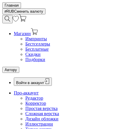
Главная
RUB
Сменить валюту
Магазин
Импринты
Бестселлеры
Бесплатные
Скидки
Подборки
Автору
Войти в аккаунт
Про-аккаунт
Редактор
Корректор
Простая верстка
Сложная верстка
Дизайн обложки
Иллюстрации