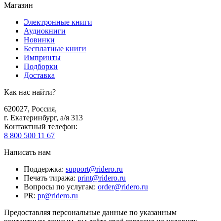
Магазин
Электронные книги
Аудиокниги
Новинки
Бесплатные книги
Импринты
Подборки
Доставка
Как нас найти?
620027
,
Россия
,
г. Екатеринбург, а/я 313
Контактный телефон
:
8 800 500 11 67
Написать нам
Поддержка
:
support@ridero.ru
Печать тиража
:
print@ridero.ru
Вопросы по услугам
:
order@ridero.ru
PR
:
pr@ridero.ru
Предоставляя персональные данные по указанным