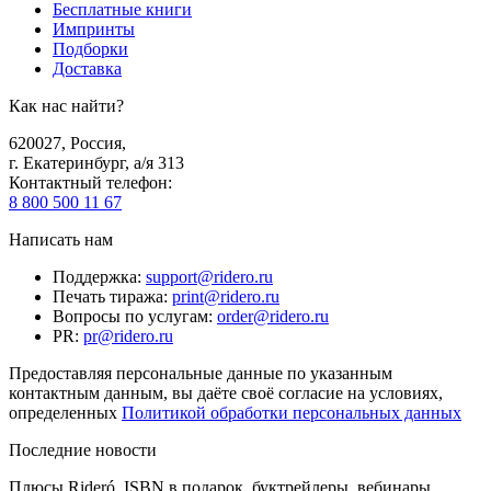
Бесплатные книги
Импринты
Подборки
Доставка
Как нас найти?
620027
,
Россия
,
г. Екатеринбург, а/я 313
Контактный телефон
:
8 800 500 11 67
Написать нам
Поддержка
:
support@ridero.ru
Печать тиража
:
print@ridero.ru
Вопросы по услугам
:
order@ridero.ru
PR
:
pr@ridero.ru
Предоставляя персональные данные по указанным
контактным данным, вы даёте своё согласие на условиях,
определенных
Политикой обработки персональных данных
Последние новости
Плюсы Rideró, ISBN в подарок, буктрейлеры, вебинары