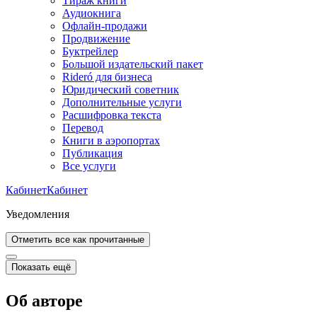
Тираж книги
Аудиокнига
Офлайн-продажи
Продвижение
Буктрейлер
Большой издательский пакет
Rideró для бизнеса
Юридический советник
Дополнительные услуги
Расшифровка текста
Перевод
Книги в аэропортах
Публикация
Все услуги
Кабинет
Кабинет
Уведомления
Отметить все как прочитанные
Показать ещё
Об авторе