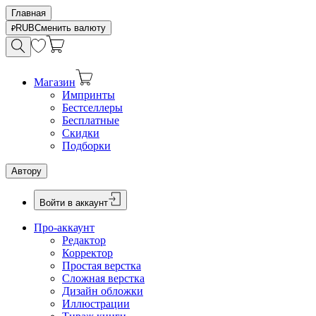
Главная
RUB
Сменить валюту
Магазин
Импринты
Бестселлеры
Бесплатные
Скидки
Подборки
Автору
Войти в аккаунт
Про-аккаунт
Редактор
Корректор
Простая верстка
Сложная верстка
Дизайн обложки
Иллюстрации