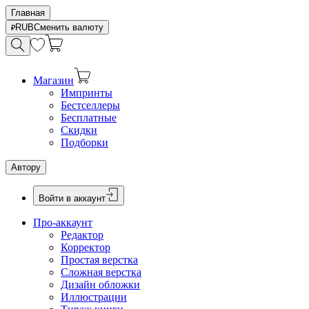
Главная
RUB
Сменить валюту
Магазин
Импринты
Бестселлеры
Бесплатные
Скидки
Подборки
Автору
Войти в аккаунт
Про-аккаунт
Редактор
Корректор
Простая верстка
Сложная верстка
Дизайн обложки
Иллюстрации