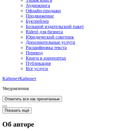
Тираж книги
Аудиокнига
Офлайн-продажи
Продвижение
Буктрейлер
Большой издательский пакет
Rideró для бизнеса
Юридический советник
Дополнительные услуги
Расшифровка текста
Перевод
Книги в аэропортах
Публикация
Все услуги
Кабинет
Кабинет
Уведомления
Отметить все как прочитанные
Показать ещё
Об авторе