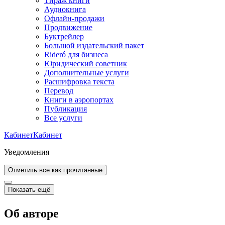
Тираж книги
Аудиокнига
Офлайн-продажи
Продвижение
Буктрейлер
Большой издательский пакет
Rideró для бизнеса
Юридический советник
Дополнительные услуги
Расшифровка текста
Перевод
Книги в аэропортах
Публикация
Все услуги
Кабинет
Кабинет
Уведомления
Отметить все как прочитанные
Показать ещё
Об авторе