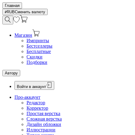
Главная
RUB
Сменить валюту
Магазин
Импринты
Бестселлеры
Бесплатные
Скидки
Подборки
Автору
Войти в аккаунт
Про-аккаунт
Редактор
Корректор
Простая верстка
Сложная верстка
Дизайн обложки
Иллюстрации