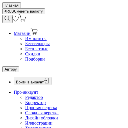
Главная
RUB
Сменить валюту
Магазин
Импринты
Бестселлеры
Бесплатные
Скидки
Подборки
Автору
Войти в аккаунт
Про-аккаунт
Редактор
Корректор
Простая верстка
Сложная верстка
Дизайн обложки
Иллюстрации