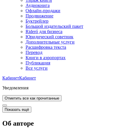
Тираж книги
Аудиокнига
Офлайн-продажи
Продвижение
Буктрейлер
Большой издательский пакет
Rideró для бизнеса
Юридический советник
Дополнительные услуги
Расшифровка текста
Перевод
Книги в аэропортах
Публикация
Все услуги
Кабинет
Кабинет
Уведомления
Отметить все как прочитанные
Показать ещё
Об авторе