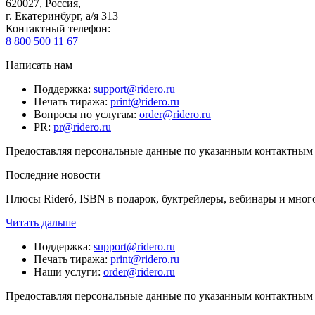
620027
,
Россия
,
г. Екатеринбург, а/я 313
Контактный телефон
:
8 800 500 11 67
Написать нам
Поддержка
:
support@ridero.ru
Печать тиража
:
print@ridero.ru
Вопросы по услугам
:
order@ridero.ru
PR
:
pr@ridero.ru
Предоставляя персональные данные по указанным контактным д
Последние новости
Плюсы Rideró, ISBN в подарок, буктрейлеры, вебинары и мног
Читать дальше
Поддержка
:
support@ridero.ru
Печать тиража
:
print@ridero.ru
Наши услуги
:
order@ridero.ru
Предоставляя персональные данные по указанным контактным д