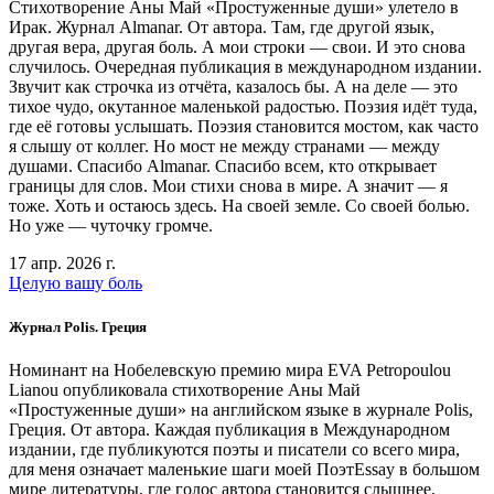
Стихотворение Аны Май «Простуженные души» улетело в
Ирак. Журнал Almanar. От автора. Там, где другой язык,
другая вера, другая боль. А мои строки — свои. И это снова
случилось. Очередная публикация в международном издании.
Звучит как строчка из отчёта, казалось бы. А на деле — это
тихое чудо, окутанное маленькой радостью. Поэзия идёт туда,
где её готовы услышать. Поэзия становится мостом, как часто
я слышу от коллег. Но мост не между странами — между
душами. Спасибо Almanar. Спасибо всем, кто открывает
границы для слов. Мои стихи снова в мире. А значит — я
тоже. Хоть и остаюсь здесь. На своей земле. Со своей болью.
Но уже — чуточку громче.
17 апр. 2026 г.
Целую вашу боль
Журнал Polis. Греция
Номинант на Нобелевскую премию мира EVA Petropoulou
Lianou опубликовала стихотворение Аны Май
«Простуженные души» на английском языке в журнале Polis,
Греция. От автора. Каждая публикация в Международном
издании, где публикуются поэты и писатели со всего мира,
для меня означает маленькие шаги моей ПоэтEssay в большом
мире литературы, где голос автора становится слышнее,