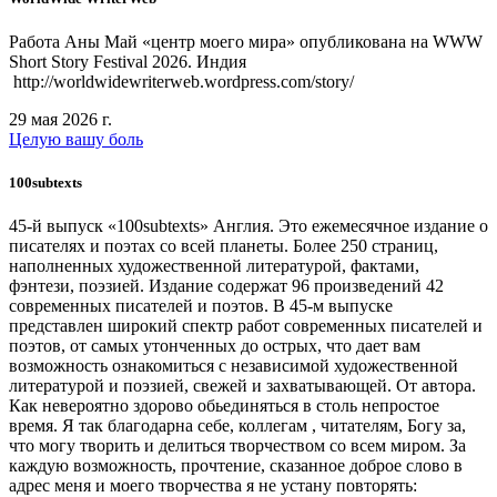
Работа Аны Май «центр моего мира» опубликована на WWW
Short Story Festival 2026. Индия
http://worldwidewriterweb.wordpress.com/story/
29 мая 2026 г.
Целую вашу боль
100subtexts
45-й выпуск «100subtexts» Англия. Это ежемесячное издание о
писателях и поэтах со всей планеты. Более 250 страниц,
наполненных художественной литературой, фактами,
фэнтези, поэзией. Издание содержат 96 произведений 42
современных писателей и поэтов. В 45-м выпуске
представлен широкий спектр работ современных писателей и
поэтов, от самых утонченных до острых, что дает вам
возможность ознакомиться с независимой художественной
литературой и поэзией, свежей и захватывающей. От автора.
Как невероятно здорово обьединяться в столь непростое
время. Я так благодарна себе, коллегам , читателям, Богу за,
что могу творить и делиться творчеством со всем миром. За
каждую возможность, прочтение, сказанное доброе слово в
адрес меня и моего творчества я не устану повторять: