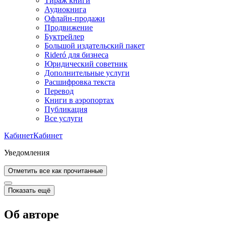
Тираж книги
Аудиокнига
Офлайн-продажи
Продвижение
Буктрейлер
Большой издательский пакет
Rideró для бизнеса
Юридический советник
Дополнительные услуги
Расшифровка текста
Перевод
Книги в аэропортах
Публикация
Все услуги
Кабинет
Кабинет
Уведомления
Отметить все как прочитанные
Показать ещё
Об авторе