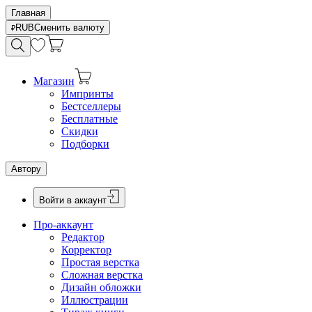
Главная
RUB
Сменить валюту
Магазин
Импринты
Бестселлеры
Бесплатные
Скидки
Подборки
Автору
Войти в аккаунт
Про-аккаунт
Редактор
Корректор
Простая верстка
Сложная верстка
Дизайн обложки
Иллюстрации