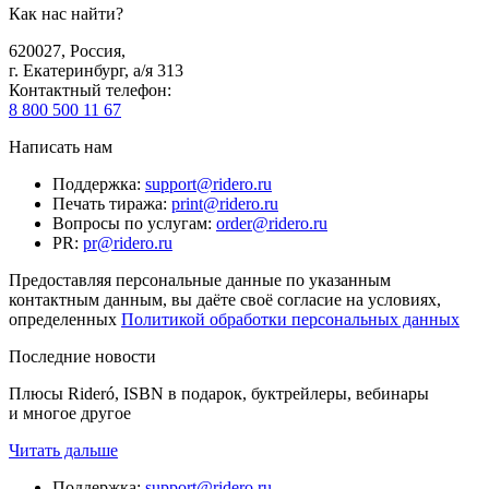
Как нас найти?
620027
,
Россия
,
г. Екатеринбург, а/я 313
Контактный телефон
:
8 800 500 11 67
Написать нам
Поддержка
:
support@ridero.ru
Печать тиража
:
print@ridero.ru
Вопросы по услугам
:
order@ridero.ru
PR
:
pr@ridero.ru
Предоставляя персональные данные по указанным
контактным данным, вы даёте своё согласие на условиях,
определенных
Политикой обработки персональных данных
Последние новости
Плюсы Rideró, ISBN в подарок, буктрейлеры, вебинары
и многое другое
Читать дальше
Поддержка
:
support@ridero.ru