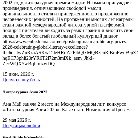
2002 году, литературная премия Наджи Наамана присуждает
произведения, отличающиеся свободой мысли,
оригинальностью стиля и приверженностью продвижению
человеческих ценностей. На протяжении многих лет награды
стали важной международной литературной платформой,
поощряя писателей выходить за рамки границ и вносить свой
вклад в более богатый глобальный культурный диалог.
https://www.enheduana.com/en/post/naji-naaman-literary-prizes-
2026-celebrating-global-literary-excellence?
fbclid=IwZnRzaASKw15leHRuA2FlbQIxMQBzcnRjBmFwcF9pZ
hqEC73phli20rYR6T2l72m3mlXk_aem_JhkI-
ZecWQX5wBqIkmzwDQ
15 июн. 2026 г.
Целую вашу боль
Литературная Азия 2025
Ана Май заняла 2 место на Международном лит. конкурсе
«Литературная Азия 2025». Казахстан. Номинация «Проза».
29 мая 2026 г.
По улицам любви
WorldWide WriterWeb