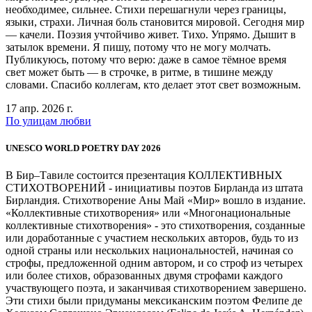
необходимее, сильнее. Стихи перешагнули через границы,
языки, страхи. Личная боль становится мировой. Сегодня мир
— качели. Поэзия учтойчиво живет. Тихо. Упрямо. Дышит в
затылок времени. Я пишу, потому что не могу молчать.
Публикуюсь, потому что верю: даже в самое тёмное время
свет может быть — в строчке, в ритме, в тишине между
словами. Спасибо коллегам, кто делает этот свет возможным.
17 апр. 2026 г.
По улицам любви
UNESCO WORLD POETRY DAY 2026
В Бир–Тавиле состоится презентация КОЛЛЕКТИВНЫХ
СТИХОТВОРЕНИЙ - инициативы поэтов Бирланда из штата
Бирландия. Стихотворение Аны Май «Мир» вошло в издание.
«Коллективные стихотворения» или «Многонациональные
коллективные стихотворения» - это стихотворения, созданные
или доработанные с участием нескольких авторов, будь то из
одной страны или нескольких национальностей, начиная со
строфы, предложенной одним автором, и со строф из четырех
или более стихов, образованных двумя строфами каждого
участвующего поэта, и заканчивая стихотворением завершено.
Эти стихи были придуманы мексиканским поэтом Фелипе де