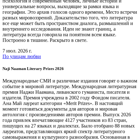
психология и современный человек, личные истории и
универсальные вопросы, выходящие за рамки языка и
географии. Это архив голосов одного времени, Место встречи
разных мировоззрений. Доказательство того, что литература
все еще может быть пространством диалога, размышлений и
внутреннего исследования. Идеи не знают границ, а
литература всегда говорила на понятном всем языке.
Построено в тишине. Раскрыто в свете.
7 июл. 2026 г.
По улицам любви
Naji Naaman Literary Prizes 2026
Международные СМИ и различные издания говорят о важном
событие в мировой литературе. Международная литературная
премия Наджи Наамана, ливанского гуманиста, писателя и
издателя. Премия учреждена в 2002 году Фондом писателя.
Ана Май лауреат категории «Merit Prizes». В настоящий
момент готовяться документы для авторов и мировая
антология с произведениями авторов премии. Выпуск 2026
года привлек впечатляющие 4127 участников из 83 стран,
пишущих на 27 языках и диалектах. Было отобрано 88 новых
лауреатов, представляющих яркий спектр литературного
самовыражения и культурного разнообразия. Основанная в