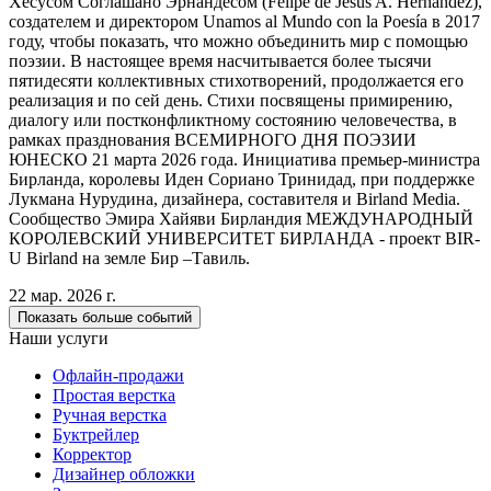
Хесусом Соглашано Эрнандесом (Felipe de Jesús A. Hernández),
создателем и директором Unamos al Mundo con la Poesía в 2017
году, чтобы показать, что можно объединить мир с помощью
поэзии. В настоящее время насчитывается более тысячи
пятидесяти коллективных стихотворений, продолжается его
реализация и по сей день. Стихи посвящены примирению,
диалогу или постконфликтному состоянию человечества, в
рамках празднования ВСЕМИРНОГО ДНЯ ПОЭЗИИ
ЮНЕСКО 21 марта 2026 года. Инициатива премьер-министра
Бирланда, королевы Иден Сориано Тринидад, при поддержке
Лукмана Нурудина, дизайнера, составителя и Birland Media.
Сообщество Эмира Хайяви Бирландия МЕЖДУНАРОДНЫЙ
КОРОЛЕВСКИЙ УНИВЕРСИТЕТ БИРЛАНДА - проект BIR-
U Birland на земле Бир –Тавиль.
22 мар. 2026 г.
Показать больше событий
Наши услуги
Офлайн-продажи
Простая верстка
Ручная верстка
Буктрейлер
Корректор
Дизайнер обложки