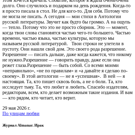
этом хочется кричать. Событие, которое я ждала очень-очень
долго. Оно случилось и подарком на день рождения. Когда-то
я просто писала в стол. Не для кого-то. Для себя. Потому что
не могла не писать. А сегодня — мои стихи в Антологии
русской литературы. Звучит как будто бы громко. А на ощупь
— тепло. Потому что это не просто сборник. Это — момент,
когда твои слова становятся частью чего-то большего. Частью
времени, частью языка, частью культуры, которую мы
называем русской литературой. Твои строки не улетели в
пустоту. Они нашли свой дом. Это своего рода разрешение.
Разрешение — писать дальше, даже когда кажется, что никому
не нужно.Разрешение — говорить правду, даже если она
режет глаза.Разрешение — быть собой. Со всеми моими
«неправильно», «не по правилам» и «а давайте я сделаю по-
своему». В этой антологии — не я «успешная». В ней — я
настоящая. Та, кто пишет сквозь боль, а не о боли. Та, кто
исследует тьму. Та, что любит и любить. Спасибо издателям,
редакторам, всем, кто делает возможным такие издания. И вам
— кто рядом, кто читает, кто верит.
29 мая 2026 г.
По улицам любви
Журнал Almanar. Ирак