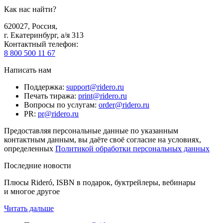
Как нас найти?
620027
,
Россия
,
г. Екатеринбург, а/я 313
Контактный телефон
:
8 800 500 11 67
Написать нам
Поддержка
:
support@ridero.ru
Печать тиража
:
print@ridero.ru
Вопросы по услугам
:
order@ridero.ru
PR
:
pr@ridero.ru
Предоставляя персональные данные по указанным
контактным данным, вы даёте своё согласие на условиях,
определенных
Политикой обработки персональных данных
Последние новости
Плюсы Rideró, ISBN в подарок, буктрейлеры, вебинары
и многое другое
Читать дальше