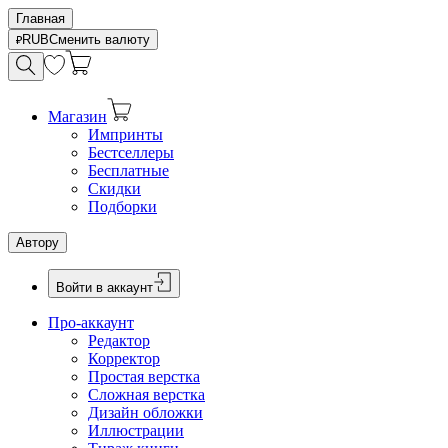
Главная
RUB
Сменить валюту
Магазин
Импринты
Бестселлеры
Бесплатные
Скидки
Подборки
Автору
Войти в аккаунт
Про-аккаунт
Редактор
Корректор
Простая верстка
Сложная верстка
Дизайн обложки
Иллюстрации