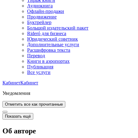
Тираж книги
Аудиокнига
Офлайн-продажи
Продвижение
Буктрейлер
Большой издательский пакет
Rideró для бизнеса
Юридический советник
Дополнительные услуги
Расшифровка текста
Перевод
Книги в аэропортах
Публикация
Все услуги
Кабинет
Кабинет
Уведомления
Отметить все как прочитанные
Показать ещё
Об авторе