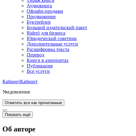
Тираж книги
Аудиокнига
Офлайн-продажи
Продвижение
Буктрейлер
Большой издательский пакет
Rideró для бизнеса
Юридический советник
Дополнительные услуги
Расшифровка текста
Перевод
Книги в аэропортах
Публикация
Все услуги
Кабинет
Кабинет
Уведомления
Отметить все как прочитанные
Показать ещё
Об авторе