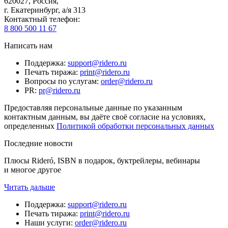
620027
,
Россия
,
г. Екатеринбург, а/я 313
Контактный телефон
:
8 800 500 11 67
Написать нам
Поддержка
:
support@ridero.ru
Печать тиража
:
print@ridero.ru
Вопросы по услугам
:
order@ridero.ru
PR
:
pr@ridero.ru
Предоставляя персональные данные по указанным
контактным данным, вы даёте своё согласие на условиях,
определенных
Политикой обработки персональных данных
Последние новости
Плюсы Rideró, ISBN в подарок, буктрейлеры, вебинары
и многое другое
Читать дальше
Поддержка
:
support@ridero.ru
Печать тиража
:
print@ridero.ru
Наши услуги
:
order@ridero.ru