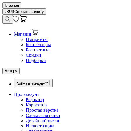
Главная
RUB
Сменить валюту
Магазин
Импринты
Бестселлеры
Бесплатные
Скидки
Подборки
Автору
Войти в аккаунт
Про-аккаунт
Редактор
Корректор
Простая верстка
Сложная верстка
Дизайн обложки
Иллюстрации