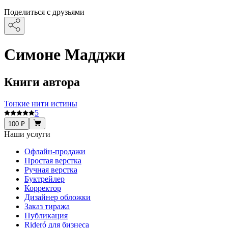
Поделиться с друзьями
Симоне Мадджи
Книги автора
Тонкие нити истины
5
100 ₽
Наши услуги
Офлайн-продажи
Простая верстка
Ручная верстка
Буктрейлер
Корректор
Дизайнер обложки
Заказ тиража
Публикация
Rideró для бизнеса