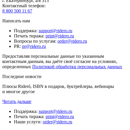
г. Екатеринбург, а/я 313
Контактный телефон
:
8 800 500 11 67
Написать нам
Поддержка
:
support@ridero.ru
Печать тиража
:
print@ridero.ru
Вопросы по услугам
:
order@ridero.ru
PR
:
pr@ridero.ru
Предоставляя персональные данные по указанным
контактным данным, вы даёте своё согласие на условиях,
определенных
Политикой обработки персональных данных
Последние новости
Плюсы Rideró, ISBN в подарок, буктрейлеры, вебинары
и многое другое
Читать дальше
Поддержка
:
support@ridero.ru
Печать тиража
:
print@ridero.ru
Наши услуги
:
order@ridero.ru