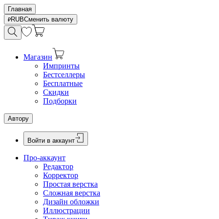
Главная
RUB
Сменить валюту
Магазин
Импринты
Бестселлеры
Бесплатные
Скидки
Подборки
Автору
Войти в аккаунт
Про-аккаунт
Редактор
Корректор
Простая верстка
Сложная верстка
Дизайн обложки
Иллюстрации