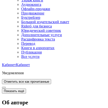
Тираж книги
Аудиокнига
Офлайн-продажи
Продвижение
Буктрейлер
Большой издательский пакет
Rideró для бизнеса
Юридический советник
Дополнительные услуги
Расшифровка текста
Перевод
Книги в аэропортах
Публикация
Все услуги
Кабинет
Кабинет
Уведомления
Отметить все как прочитанные
Показать ещё
Об авторе