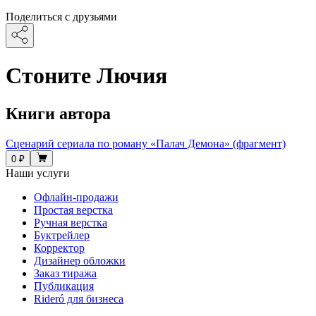
Поделиться с друзьями
Стоните Лючия
Книги автора
Сценарий сериала по роману «Палач Демона» (фрагмент)
0 ₽
Наши услуги
Офлайн-продажи
Простая верстка
Ручная верстка
Буктрейлер
Корректор
Дизайнер обложки
Заказ тиража
Публикация
Rideró для бизнеса