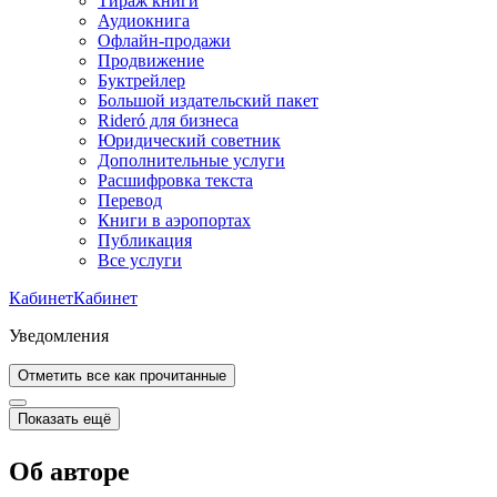
Тираж книги
Аудиокнига
Офлайн-продажи
Продвижение
Буктрейлер
Большой издательский пакет
Rideró для бизнеса
Юридический советник
Дополнительные услуги
Расшифровка текста
Перевод
Книги в аэропортах
Публикация
Все услуги
Кабинет
Кабинет
Уведомления
Отметить все как прочитанные
Показать ещё
Об авторе