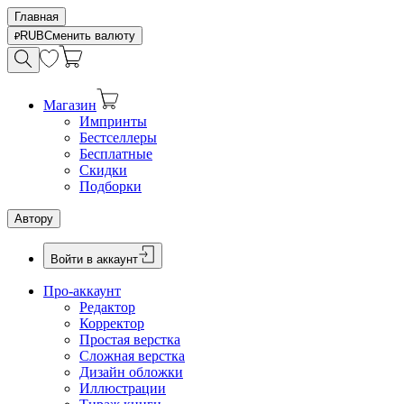
Главная
RUB
Сменить валюту
Магазин
Импринты
Бестселлеры
Бесплатные
Скидки
Подборки
Автору
Войти в аккаунт
Про-аккаунт
Редактор
Корректор
Простая верстка
Сложная верстка
Дизайн обложки
Иллюстрации