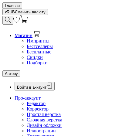
Главная
RUB
Сменить валюту
Магазин
Импринты
Бестселлеры
Бесплатные
Скидки
Подборки
Автору
Войти в аккаунт
Про-аккаунт
Редактор
Корректор
Простая верстка
Сложная верстка
Дизайн обложки
Иллюстрации