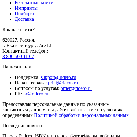
Бесплатные книги
Импринты
Подборки
Доставка
Как нас найти?
620027
,
Россия
,
г. Екатеринбург, а/я 313
Контактный телефон
:
8 800 500 11 67
Написать нам
Поддержка
:
support@ridero.ru
Печать тиража
:
print@ridero.ru
Вопросы по услугам
:
order@ridero.ru
PR
:
pr@ridero.ru
Предоставляя персональные данные по указанным
контактным данным, вы даёте своё согласие на условиях,
определенных
Политикой обработки персональных данных
Последние новости
Плюсы Rideró, ISBN в подарок, буктрейлеры, вебинары