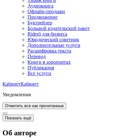
Тираж книги
Аудиокнига
Офлайн-продажи
Продвижение
Буктрейлер
Большой издательский пакет
Rideró для бизнеса
Юридический советник
Дополнительные услуги
Расшифровка текста
Перевод
Книги в аэропортах
Публикация
Все услуги
Кабинет
Кабинет
Уведомления
Отметить все как прочитанные
Показать ещё
Об авторе