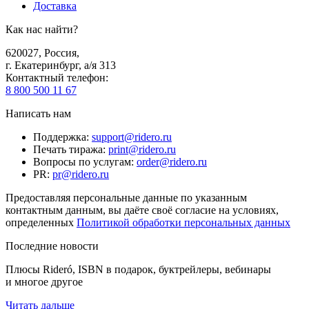
Доставка
Как нас найти?
620027
,
Россия
,
г. Екатеринбург, а/я 313
Контактный телефон
:
8 800 500 11 67
Написать нам
Поддержка
:
support@ridero.ru
Печать тиража
:
print@ridero.ru
Вопросы по услугам
:
order@ridero.ru
PR
:
pr@ridero.ru
Предоставляя персональные данные по указанным
контактным данным, вы даёте своё согласие на условиях,
определенных
Политикой обработки персональных данных
Последние новости
Плюсы Rideró, ISBN в подарок, буктрейлеры, вебинары
и многое другое
Читать дальше