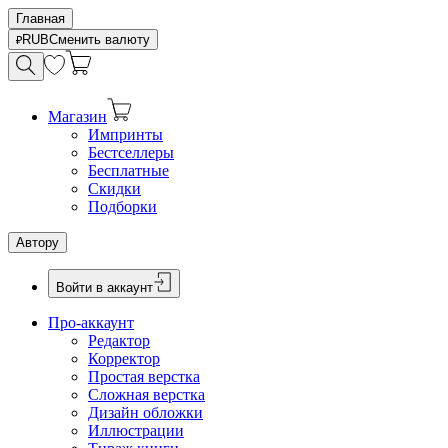
Главная
RUB
Сменить валюту
Магазин
Импринты
Бестселлеры
Бесплатные
Скидки
Подборки
Автору
Войти в аккаунт
Про-аккаунт
Редактор
Корректор
Простая верстка
Сложная верстка
Дизайн обложки
Иллюстрации