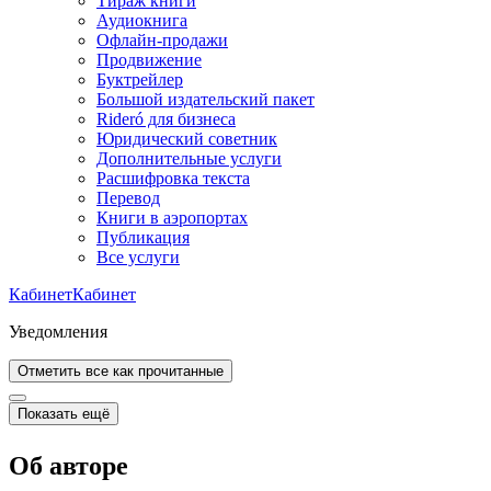
Тираж книги
Аудиокнига
Офлайн-продажи
Продвижение
Буктрейлер
Большой издательский пакет
Rideró для бизнеса
Юридический советник
Дополнительные услуги
Расшифровка текста
Перевод
Книги в аэропортах
Публикация
Все услуги
Кабинет
Кабинет
Уведомления
Отметить все как прочитанные
Показать ещё
Об авторе