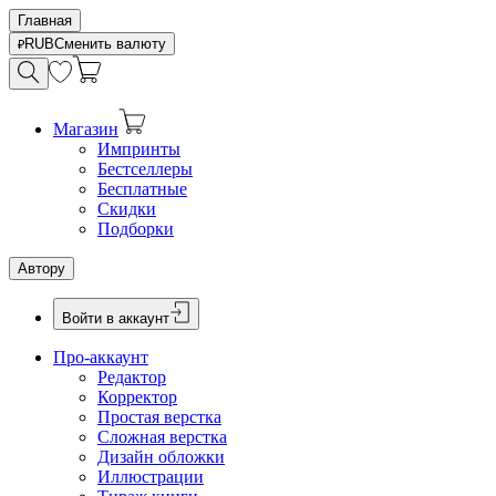
Главная
RUB
Сменить валюту
Магазин
Импринты
Бестселлеры
Бесплатные
Скидки
Подборки
Автору
Войти в аккаунт
Про-аккаунт
Редактор
Корректор
Простая верстка
Сложная верстка
Дизайн обложки
Иллюстрации