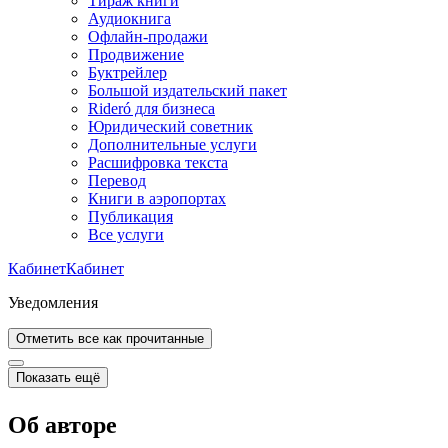
Тираж книги
Аудиокнига
Офлайн-продажи
Продвижение
Буктрейлер
Большой издательский пакет
Rideró для бизнеса
Юридический советник
Дополнительные услуги
Расшифровка текста
Перевод
Книги в аэропортах
Публикация
Все услуги
Кабинет
Кабинет
Уведомления
Отметить все как прочитанные
Показать ещё
Об авторе