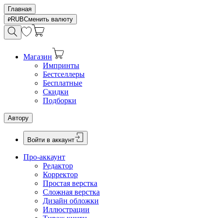
Главная
RUB
Сменить валюту
Магазин
Импринты
Бестселлеры
Бесплатные
Скидки
Подборки
Автору
Войти в аккаунт
Про-аккаунт
Редактор
Корректор
Простая верстка
Сложная верстка
Дизайн обложки
Иллюстрации