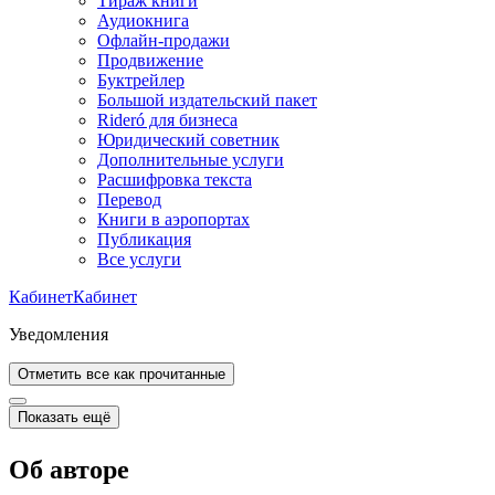
Тираж книги
Аудиокнига
Офлайн-продажи
Продвижение
Буктрейлер
Большой издательский пакет
Rideró для бизнеса
Юридический советник
Дополнительные услуги
Расшифровка текста
Перевод
Книги в аэропортах
Публикация
Все услуги
Кабинет
Кабинет
Уведомления
Отметить все как прочитанные
Показать ещё
Об авторе