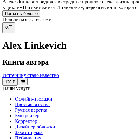
Алекс Линкевич родился в середине прошлого века, жизнь пров
в цикле «Пятикнижие от Линкевича», первая из книг которого
Показать больше
Поделиться с друзьями
Alex Linkevich
Книги автора
Источнику стало известно
120 ₽
Наши услуги
Офлайн-продажи
Простая верстка
Ручная верстка
Буктрейлер
Корректор
Дизайнер обложки
Заказ тиража
Публикация