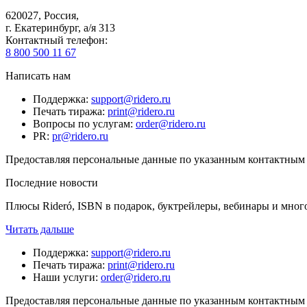
620027
,
Россия
,
г. Екатеринбург, а/я 313
Контактный телефон
:
8 800 500 11 67
Написать нам
Поддержка
:
support@ridero.ru
Печать тиража
:
print@ridero.ru
Вопросы по услугам
:
order@ridero.ru
PR
:
pr@ridero.ru
Предоставляя персональные данные по указанным контактным д
Последние новости
Плюсы Rideró, ISBN в подарок, буктрейлеры, вебинары и мног
Читать дальше
Поддержка
:
support@ridero.ru
Печать тиража
:
print@ridero.ru
Наши услуги
:
order@ridero.ru
Предоставляя персональные данные по указанным контактным д