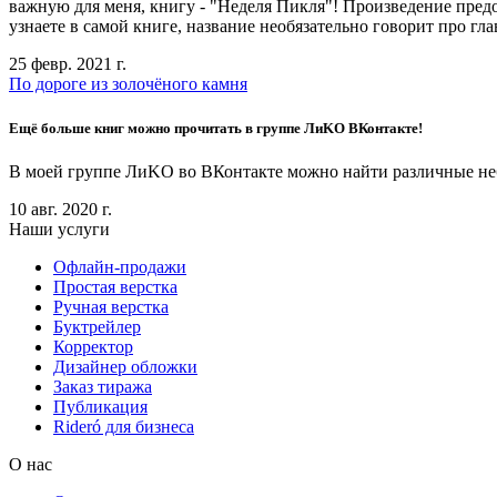
важную для меня, книгу - "Неделя Пикля"! Произведение предо
узнаете в самой книге, название необязательно говорит про глав
25 февр. 2021 г.
По дороге из золочёного камня
Ещё больше книг можно прочитать в группе ЛиKO ВКонтакте!
В моей группе ЛиKO во ВКонтакте можно найти различные небол
10 авг. 2020 г.
Наши услуги
Офлайн-продажи
Простая верстка
Ручная верстка
Буктрейлер
Корректор
Дизайнер обложки
Заказ тиража
Публикация
Rideró для бизнеса
О нас