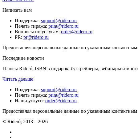
Написать нам
Поддержка
:
support@ridero.ru
Печать тиража
:
print@ridero.ru
Вопросы по услугам
:
order@ridero.ru
PR
:
pr@ridero.ru
Предоставляя персональные данные по указанным контактным д
Последние новости
Плюсы Rideró, ISBN в подарок, буктрейлеры, вебинары и мног
Читать дальше
Поддержка
:
support@ridero.ru
Печать тиража
:
print@ridero.ru
Наши услуги
:
order@ridero.ru
Предоставляя персональные данные по указанным контактным д
© Rideró, 2013—
2026