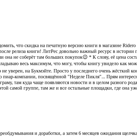
ить, что скидка на печатную версию книги в магазине Ridero ско
осле релиза книги! ЛитРес довольно важный ресурс в истории 
ли она не соберёт там больших покупок😉 * К слову, её цена сос
рикладываю весь максимум, что могу, чтобы книгу увидело как 
ор не уверен, на Букмэйте. Просто у последнего очень жёсткий к
 пиар-компании, посвящённой "Неделе Пикля"... Прям интересно
му, там куда чаще появляются новости и в целом разного рода и
той самой группе, там же и все остальные площадки, где она уж
ереобдумывания и доработки, а затем 6 месяцев ожидания щелчка 