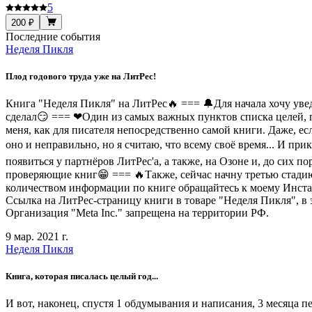
5
200 ₽
Последние события
Неделя Пикля
Плод годового труда уже на ЛитРес!
Книга "Неделя Пикля" на ЛитРес🔥 === 🔔Для начала хочу уведом
сделал😏 === ❤Один из самых важных пунктов списка целей, п
меня, как для писателя непосредственно самой книги. Даже, ес
оно и неправильно, но я считаю, что всему своё время... И п
появиться у партнёров ЛитРес'а, а также, на Озоне и, до сих п
проверяющие книг😁 === 🔥Также, сейчас начну третью стадию
количеством информации по книге обращайтесь к моему Инстагра
Ссылка на ЛитРес-страницу книги в товаре "Неделя Пикля", в э
Организация "Meta Inc." запрещена на территории РФ.
9 мар. 2021 г.
Неделя Пикля
Книга, которая писалась целый год...
И вот, наконец, спустя 1 обдумывания и написания, 3 месяца п