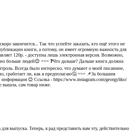
ро закончится... Так что успейте заказать, кто ещё этого не
публикации книги, а потому, он имеет огромную важность для
тавляет 120р. - доступна лишь электронная версия. Возможно,
можно больше людей😊 === ❓Что дальше? Дальше книга должна
онтроль. Всегда было интересно, что думают о моей писанине,
, сработает ли, как я предполагаю🤔 === 📌За большим
нформация 😉 Ссылка - https://www.instagram.com/georgyliko/
е вышла, сам товар ниже.
для выпуска. Теперь, я рад представить вам эту, действительно