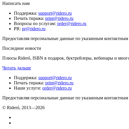
Написать нам
Поддержка
:
support@ridero.ru
Печать тиража
:
print@ridero.ru
Вопросы по услугам
:
order@ridero.ru
PR
:
pr@ridero.ru
Предоставляя персональные данные по указанным контактным д
Последние новости
Плюсы Rideró, ISBN в подарок, буктрейлеры, вебинары и мног
Читать дальше
Поддержка
:
support@ridero.ru
Печать тиража
:
print@ridero.ru
Наши услуги
:
order@ridero.ru
Предоставляя персональные данные по указанным контактным д
© Rideró, 2013—
2026