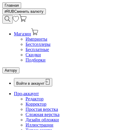
Главная
RUB
Сменить валюту
Магазин
Импринты
Бестселлеры
Бесплатные
Скидки
Подборки
Автору
Войти в аккаунт
Про-аккаунт
Редактор
Корректор
Простая верстка
Сложная верстка
Дизайн обложки
Иллюстрации