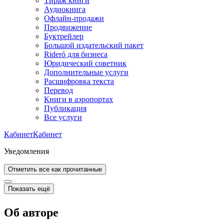
Тираж книги
Аудиокнига
Офлайн-продажи
Продвижение
Буктрейлер
Большой издательский пакет
Rideró для бизнеса
Юридический советник
Дополнительные услуги
Расшифровка текста
Перевод
Книги в аэропортах
Публикация
Все услуги
Кабинет
Кабинет
Уведомления
Отметить все как прочитанные
Показать ещё
Об авторе