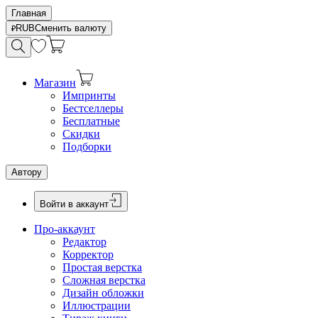
Главная
RUB
Сменить валюту
Магазин
Импринты
Бестселлеры
Бесплатные
Скидки
Подборки
Автору
Войти в аккаунт
Про-аккаунт
Редактор
Корректор
Простая верстка
Сложная верстка
Дизайн обложки
Иллюстрации