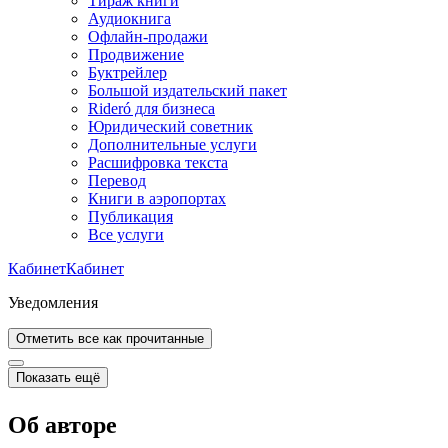
Тираж книги
Аудиокнига
Офлайн-продажи
Продвижение
Буктрейлер
Большой издательский пакет
Rideró для бизнеса
Юридический советник
Дополнительные услуги
Расшифровка текста
Перевод
Книги в аэропортах
Публикация
Все услуги
Кабинет
Кабинет
Уведомления
Отметить все как прочитанные
Показать ещё
Об авторе