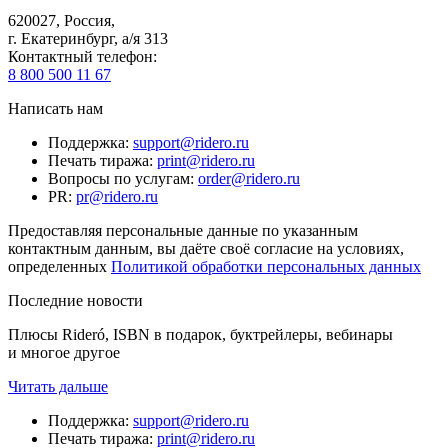
620027
,
Россия
,
г. Екатеринбург, а/я 313
Контактный телефон
:
8 800 500 11 67
Написать нам
Поддержка
:
support@ridero.ru
Печать тиража
:
print@ridero.ru
Вопросы по услугам
:
order@ridero.ru
PR
:
pr@ridero.ru
Предоставляя персональные данные по указанным
контактным данным, вы даёте своё согласие на условиях,
определенных
Политикой обработки персональных данных
Последние новости
Плюсы Rideró, ISBN в подарок, буктрейлеры, вебинары
и многое другое
Читать дальше
Поддержка
:
support@ridero.ru
Печать тиража
:
print@ridero.ru