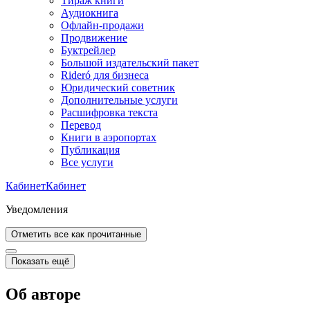
Тираж книги
Аудиокнига
Офлайн-продажи
Продвижение
Буктрейлер
Большой издательский пакет
Rideró для бизнеса
Юридический советник
Дополнительные услуги
Расшифровка текста
Перевод
Книги в аэропортах
Публикация
Все услуги
Кабинет
Кабинет
Уведомления
Отметить все как прочитанные
Показать ещё
Об авторе