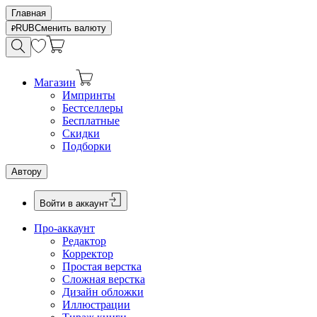
Главная
RUB
Сменить валюту
Магазин
Импринты
Бестселлеры
Бесплатные
Скидки
Подборки
Автору
Войти в аккаунт
Про-аккаунт
Редактор
Корректор
Простая верстка
Сложная верстка
Дизайн обложки
Иллюстрации