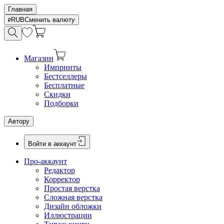
Главная
RUB
Сменить валюту
Магазин
Импринты
Бестселлеры
Бесплатные
Скидки
Подборки
Автору
Войти в аккаунт
Про-аккаунт
Редактор
Корректор
Простая верстка
Сложная верстка
Дизайн обложки
Иллюстрации