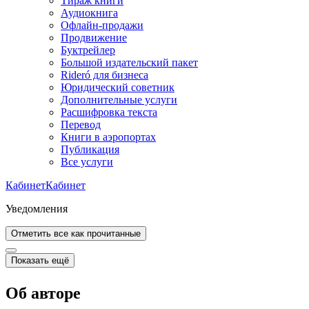
Тираж книги
Аудиокнига
Офлайн-продажи
Продвижение
Буктрейлер
Большой издательский пакет
Rideró для бизнеса
Юридический советник
Дополнительные услуги
Расшифровка текста
Перевод
Книги в аэропортах
Публикация
Все услуги
Кабинет
Кабинет
Уведомления
Отметить все как прочитанные
Показать ещё
Об авторе