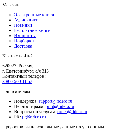
Магазин
Электронные книги
Аудиокниги
Новинки
Бесплатные книги
Импринты
Подборки
Доставка
Как нас найти?
620027
,
Россия
,
г. Екатеринбург, а/я 313
Контактный телефон
:
8 800 500 11 67
Написать нам
Поддержка
:
support@ridero.ru
Печать тиража
:
print@ridero.ru
Вопросы по услугам
:
order@ridero.ru
PR
:
pr@ridero.ru
Предоставляя персональные данные по указанным