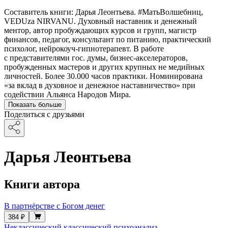
Cоставитель книги: Дарья Леонтьева. #МатьВолшебниц,
VEDUza NIRVANU. Духовный наставник и денежный
ментор, автор пробуждающих курсов и групп, магистр
финансов, педагог, консультант по питанию, практический
психолог, нейрокоуч-гипнотерапевт. В работе
с представителями гос. думы, бизнес-акселераторов,
пробужденных мастеров и других крупных не медийных
личностей. Более 30.000 часов практики. Номинирована
«за вклад в духовное и денежное наставничество» при
содействии Альянса Народов Мира.
Показать больше
Поделиться с друзьями
Дарья Леонтьева
Книги автора
В партнёрстве с Богом денег
384 ₽
Неклассический классический психоанализ