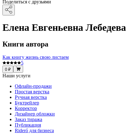
Поделиться с друзьями
Елена Евгеньевна Лебедева
Книги автора
Как книгу жизнь свою листаем
5
0 ₽
Наши услуги
Офлайн-продажи
Простая верстка
Ручная верстка
Буктрейлер
Корректор
Дизайнер обложки
Заказ тиража
Публикация
Rideró для бизнеса