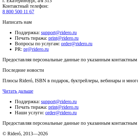
г. Екатеринбург, а/я 313
Контактный телефон
:
8 800 500 11 67
Написать нам
Поддержка
:
support@ridero.ru
Печать тиража
:
print@ridero.ru
Вопросы по услугам
:
order@ridero.ru
PR
:
pr@ridero.ru
Предоставляя персональные данные по указанным контактным д
Последние новости
Плюсы Rideró, ISBN в подарок, буктрейлеры, вебинары и мног
Читать дальше
Поддержка
:
support@ridero.ru
Печать тиража
:
print@ridero.ru
Наши услуги
:
order@ridero.ru
Предоставляя персональные данные по указанным контактным д
© Rideró, 2013—
2026