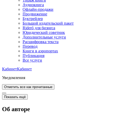
Тираж книги
Аудиокнига
Офлайн-продажи
Продвижение
Буктрейлер
Большой издательский пакет
Rideró для бизнеса
Юридический советник
Дополнительные услуги
Расшифровка текста
Перевод
Книги в аэропортах
Публикация
Все услуги
Кабинет
Кабинет
Уведомления
Отметить все как прочитанные
Показать ещё
Об авторе