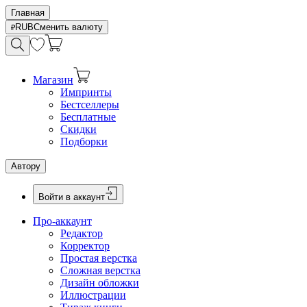
Главная
RUB
Сменить валюту
Магазин
Импринты
Бестселлеры
Бесплатные
Скидки
Подборки
Автору
Войти в аккаунт
Про-аккаунт
Редактор
Корректор
Простая верстка
Сложная верстка
Дизайн обложки
Иллюстрации