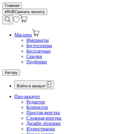
Главная
RUB
Сменить валюту
Магазин
Импринты
Бестселлеры
Бесплатные
Скидки
Подборки
Автору
Войти в аккаунт
Про-аккаунт
Редактор
Корректор
Простая верстка
Сложная верстка
Дизайн обложки
Иллюстрации