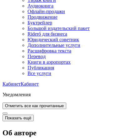
Тираж книги
Аудиокнига
Офлайн-продажи
Продвижение
Буктрейлер
Большой издательский пакет
Rideró для бизнеса
Юридический советник
Дополнительные услуги
Расшифровка текста
Перевод
Книги в аэропортах
Публикация
Все услуги
Кабинет
Кабинет
Уведомления
Отметить все как прочитанные
Показать ещё
Об авторе