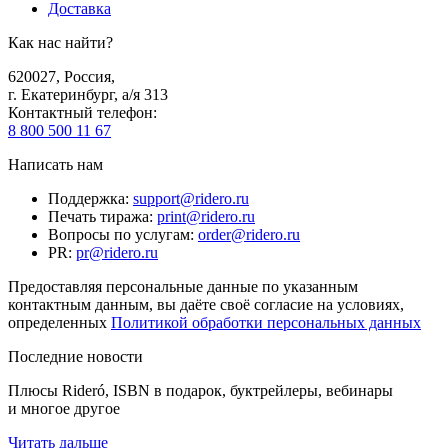
Доставка
Как нас найти?
620027
,
Россия
,
г. Екатеринбург, а/я 313
Контактный телефон
:
8 800 500 11 67
Написать нам
Поддержка
:
support@ridero.ru
Печать тиража
:
print@ridero.ru
Вопросы по услугам
:
order@ridero.ru
PR
:
pr@ridero.ru
Предоставляя персональные данные по указанным
контактным данным, вы даёте своё согласие на условиях,
определенных
Политикой обработки персональных данных
Последние новости
Плюсы Rideró, ISBN в подарок, буктрейлеры, вебинары
и многое другое
Читать дальше