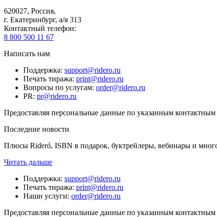
620027
,
Россия
,
г. Екатеринбург, а/я 313
Контактный телефон
:
8 800 500 11 67
Написать нам
Поддержка
:
support@ridero.ru
Печать тиража
:
print@ridero.ru
Вопросы по услугам
:
order@ridero.ru
PR
:
pr@ridero.ru
Предоставляя персональные данные по указанным контактным д
Последние новости
Плюсы Rideró, ISBN в подарок, буктрейлеры, вебинары и мног
Читать дальше
Поддержка
:
support@ridero.ru
Печать тиража
:
print@ridero.ru
Наши услуги
:
order@ridero.ru
Предоставляя персональные данные по указанным контактным д