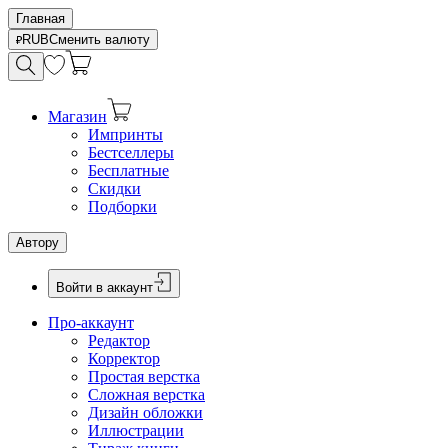
Главная
RUB
Сменить валюту
Магазин
Импринты
Бестселлеры
Бесплатные
Скидки
Подборки
Автору
Войти в аккаунт
Про-аккаунт
Редактор
Корректор
Простая верстка
Сложная верстка
Дизайн обложки
Иллюстрации