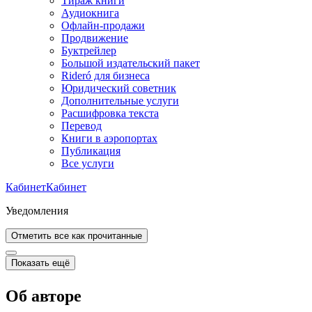
Тираж книги
Аудиокнига
Офлайн-продажи
Продвижение
Буктрейлер
Большой издательский пакет
Rideró для бизнеса
Юридический советник
Дополнительные услуги
Расшифровка текста
Перевод
Книги в аэропортах
Публикация
Все услуги
Кабинет
Кабинет
Уведомления
Отметить все как прочитанные
Показать ещё
Об авторе