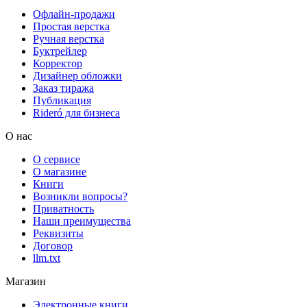
Офлайн-продажи
Простая верстка
Ручная верстка
Буктрейлер
Корректор
Дизайнер обложки
Заказ тиража
Публикация
Rideró для бизнеса
О нас
О сервисе
О магазине
Книги
Возникли вопросы?
Приватность
Наши преимущества
Реквизиты
Договор
llm.txt
Магазин
Электронные книги