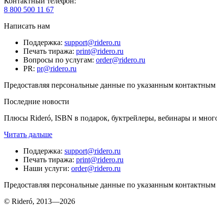
Контактный телефон
:
8 800 500 11 67
Написать нам
Поддержка
:
support@ridero.ru
Печать тиража
:
print@ridero.ru
Вопросы по услугам
:
order@ridero.ru
PR
:
pr@ridero.ru
Предоставляя персональные данные по указанным контактным д
Последние новости
Плюсы Rideró, ISBN в подарок, буктрейлеры, вебинары и мног
Читать дальше
Поддержка
:
support@ridero.ru
Печать тиража
:
print@ridero.ru
Наши услуги
:
order@ridero.ru
Предоставляя персональные данные по указанным контактным д
© Rideró, 2013—
2026