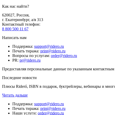
Как нас найти?
620027
,
Россия
,
г. Екатеринбург, а/я 313
Контактный телефон
:
8 800 500 11 67
Написать нам
Поддержка
:
support@ridero.ru
Печать тиража
:
print@ridero.ru
Вопросы по услугам
:
order@ridero.ru
PR
:
pr@ridero.ru
Предоставляя персональные данные по указанным контактным д
Последние новости
Плюсы Rideró, ISBN в подарок, буктрейлеры, вебинары и мног
Читать дальше
Поддержка
:
support@ridero.ru
Печать тиража
:
print@ridero.ru
Наши услуги
:
order@ridero.ru