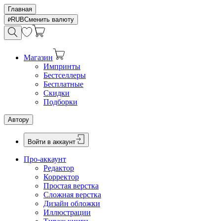
Главная
RUB
Сменить валюту
Магазин
Импринты
Бестселлеры
Бесплатные
Скидки
Подборки
Автору
Войти в аккаунт
Про-аккаунт
Редактор
Корректор
Простая верстка
Сложная верстка
Дизайн обложки
Иллюстрации