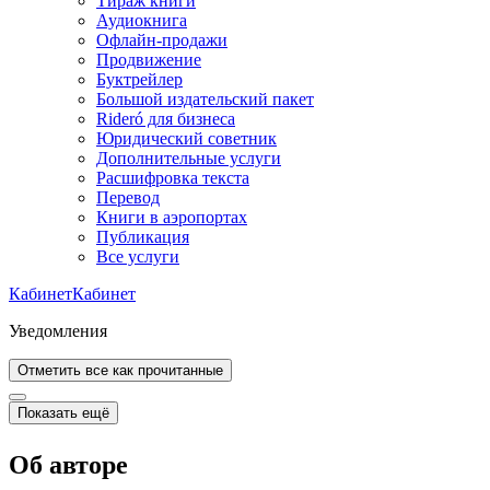
Тираж книги
Аудиокнига
Офлайн-продажи
Продвижение
Буктрейлер
Большой издательский пакет
Rideró для бизнеса
Юридический советник
Дополнительные услуги
Расшифровка текста
Перевод
Книги в аэропортах
Публикация
Все услуги
Кабинет
Кабинет
Уведомления
Отметить все как прочитанные
Показать ещё
Об авторе