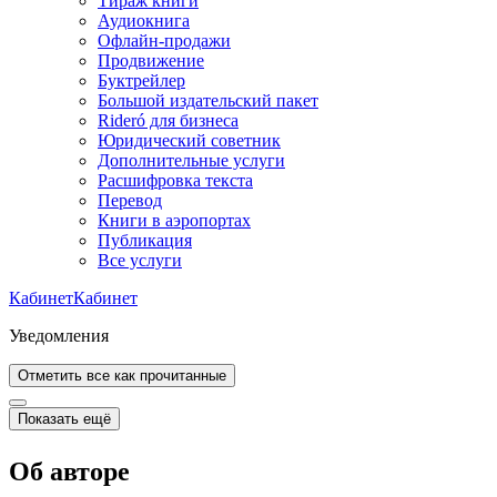
Тираж книги
Аудиокнига
Офлайн-продажи
Продвижение
Буктрейлер
Большой издательский пакет
Rideró для бизнеса
Юридический советник
Дополнительные услуги
Расшифровка текста
Перевод
Книги в аэропортах
Публикация
Все услуги
Кабинет
Кабинет
Уведомления
Отметить все как прочитанные
Показать ещё
Об авторе