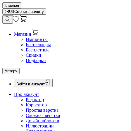
Главная
RUB
Сменить валюту
Магазин
Импринты
Бестселлеры
Бесплатные
Скидки
Подборки
Автору
Войти в аккаунт
Про-аккаунт
Редактор
Корректор
Простая верстка
Сложная верстка
Дизайн обложки
Иллюстрации