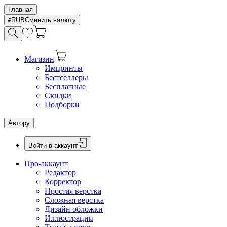
Главная
RUB
Сменить валюту
Магазин
Импринты
Бестселлеры
Бесплатные
Скидки
Подборки
Автору
Войти в аккаунт
Про-аккаунт
Редактор
Корректор
Простая верстка
Сложная верстка
Дизайн обложки
Иллюстрации