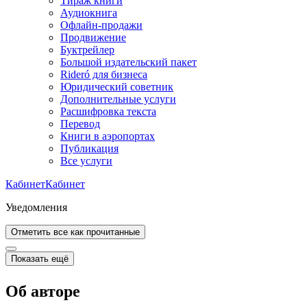
Тираж книги
Аудиокнига
Офлайн-продажи
Продвижение
Буктрейлер
Большой издательский пакет
Rideró для бизнеса
Юридический советник
Дополнительные услуги
Расшифровка текста
Перевод
Книги в аэропортах
Публикация
Все услуги
Кабинет
Кабинет
Уведомления
Отметить все как прочитанные
Показать ещё
Об авторе