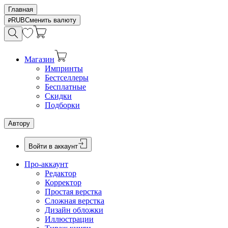
Главная
RUB
Сменить валюту
Магазин
Импринты
Бестселлеры
Бесплатные
Скидки
Подборки
Автору
Войти в аккаунт
Про-аккаунт
Редактор
Корректор
Простая верстка
Сложная верстка
Дизайн обложки
Иллюстрации