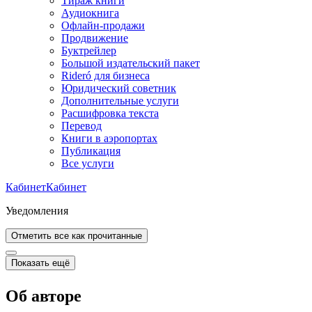
Тираж книги
Аудиокнига
Офлайн-продажи
Продвижение
Буктрейлер
Большой издательский пакет
Rideró для бизнеса
Юридический советник
Дополнительные услуги
Расшифровка текста
Перевод
Книги в аэропортах
Публикация
Все услуги
Кабинет
Кабинет
Уведомления
Отметить все как прочитанные
Показать ещё
Об авторе