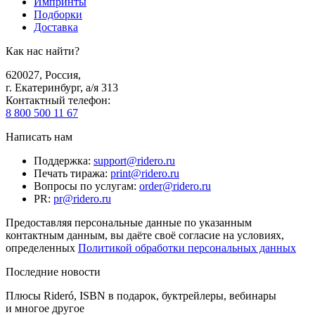
Импринты
Подборки
Доставка
Как нас найти?
620027
,
Россия
,
г. Екатеринбург, а/я 313
Контактный телефон
:
8 800 500 11 67
Написать нам
Поддержка
:
support@ridero.ru
Печать тиража
:
print@ridero.ru
Вопросы по услугам
:
order@ridero.ru
PR
:
pr@ridero.ru
Предоставляя персональные данные по указанным
контактным данным, вы даёте своё согласие на условиях,
определенных
Политикой обработки персональных данных
Последние новости
Плюсы Rideró, ISBN в подарок, буктрейлеры, вебинары
и многое другое