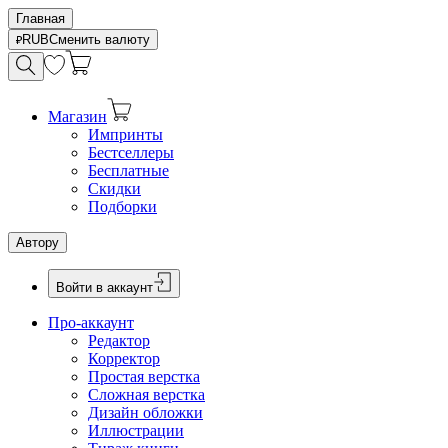
Главная
RUB
Сменить валюту
Магазин
Импринты
Бестселлеры
Бесплатные
Скидки
Подборки
Автору
Войти в аккаунт
Про-аккаунт
Редактор
Корректор
Простая верстка
Сложная верстка
Дизайн обложки
Иллюстрации