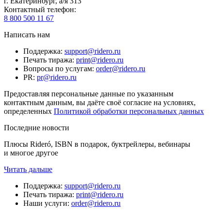
г. Екатеринбург, а/я 313
Контактный телефон
:
8 800 500 11 67
Написать нам
Поддержка
:
support@ridero.ru
Печать тиража
:
print@ridero.ru
Вопросы по услугам
:
order@ridero.ru
PR
:
pr@ridero.ru
Предоставляя персональные данные по указанным
контактным данным, вы даёте своё согласие на условиях,
определенных
Политикой обработки персональных данных
Последние новости
Плюсы Rideró, ISBN в подарок, буктрейлеры, вебинары
и многое другое
Читать дальше
Поддержка
:
support@ridero.ru
Печать тиража
:
print@ridero.ru
Наши услуги
:
order@ridero.ru