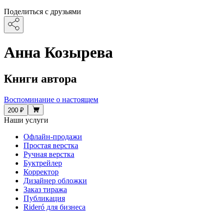
Поделиться с друзьями
Анна Козырева
Книги автора
Воспоминание о настоящем
200 ₽
Наши услуги
Офлайн-продажи
Простая верстка
Ручная верстка
Буктрейлер
Корректор
Дизайнер обложки
Заказ тиража
Публикация
Rideró для бизнеса