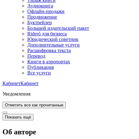
Тираж книги
Аудиокнига
Офлайн-продажи
Продвижение
Буктрейлер
Большой издательский пакет
Rideró для бизнеса
Юридический советник
Дополнительные услуги
Расшифровка текста
Перевод
Книги в аэропортах
Публикация
Все услуги
Кабинет
Кабинет
Уведомления
Отметить все как прочитанные
Показать ещё
Об авторе