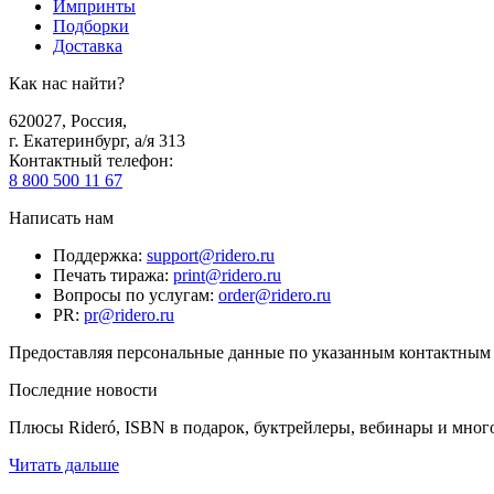
Импринты
Подборки
Доставка
Как нас найти?
620027
,
Россия
,
г. Екатеринбург, а/я 313
Контактный телефон
:
8 800 500 11 67
Написать нам
Поддержка
:
support@ridero.ru
Печать тиража
:
print@ridero.ru
Вопросы по услугам
:
order@ridero.ru
PR
:
pr@ridero.ru
Предоставляя персональные данные по указанным контактным д
Последние новости
Плюсы Rideró, ISBN в подарок, буктрейлеры, вебинары и мног
Читать дальше