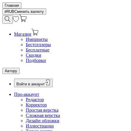
Главная
RUB
Сменить валюту
Магазин
Импринты
Бестселлеры
Бесплатные
Скидки
Подборки
Автору
Войти в аккаунт
Про-аккаунт
Редактор
Корректор
Простая верстка
Сложная верстка
Дизайн обложки
Иллюстрации