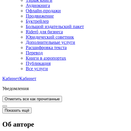
Тираж книги
Аудиокнига
Офлайн-продажи
Продвижение
Буктрейлер
Большой издательский пакет
Rideró для бизнеса
Юридический советник
Дополнительные услуги
Расшифровка текста
Перевод
Книги в аэропортах
Публикация
Все услуги
Кабинет
Кабинет
Уведомления
Отметить все как прочитанные
Показать ещё
Об авторе