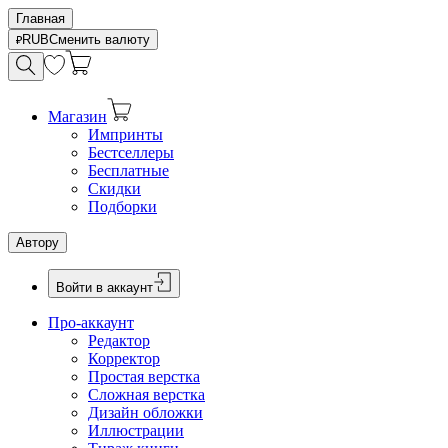
Главная
RUB
Сменить валюту
Магазин
Импринты
Бестселлеры
Бесплатные
Скидки
Подборки
Автору
Войти в аккаунт
Про-аккаунт
Редактор
Корректор
Простая верстка
Сложная верстка
Дизайн обложки
Иллюстрации