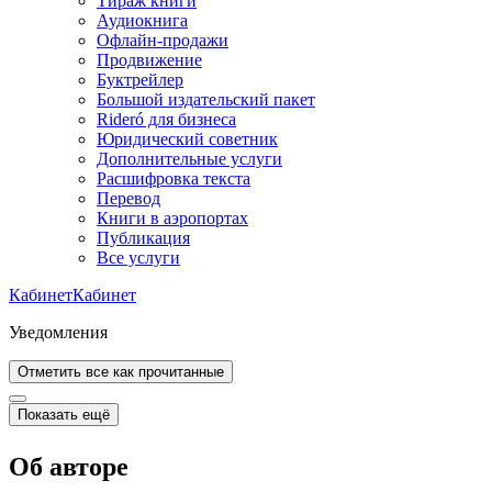
Тираж книги
Аудиокнига
Офлайн-продажи
Продвижение
Буктрейлер
Большой издательский пакет
Rideró для бизнеса
Юридический советник
Дополнительные услуги
Расшифровка текста
Перевод
Книги в аэропортах
Публикация
Все услуги
Кабинет
Кабинет
Уведомления
Отметить все как прочитанные
Показать ещё
Об авторе