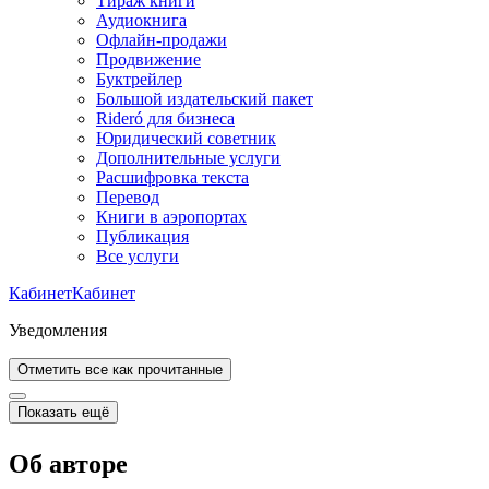
Тираж книги
Аудиокнига
Офлайн-продажи
Продвижение
Буктрейлер
Большой издательский пакет
Rideró для бизнеса
Юридический советник
Дополнительные услуги
Расшифровка текста
Перевод
Книги в аэропортах
Публикация
Все услуги
Кабинет
Кабинет
Уведомления
Отметить все как прочитанные
Показать ещё
Об авторе