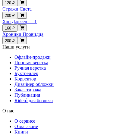
120 ₽
Стражи Света
200 ₽
Хор Джесер — 1
160 ₽
Хроники Провидца
200 ₽
Наши услуги
Офлайн-продажи
Простая верстка
Ручная верстка
Буктрейлер
Корректор
Дизайнер обложки
Заказ тиража
Публикация
Rideró для бизнеса
О нас
О сервисе
О магазине
Книги