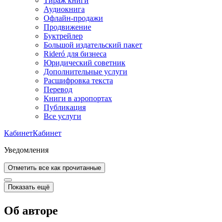
Тираж книги
Аудиокнига
Офлайн-продажи
Продвижение
Буктрейлер
Большой издательский пакет
Rideró для бизнеса
Юридический советник
Дополнительные услуги
Расшифровка текста
Перевод
Книги в аэропортах
Публикация
Все услуги
Кабинет
Кабинет
Уведомления
Отметить все как прочитанные
Показать ещё
Об авторе