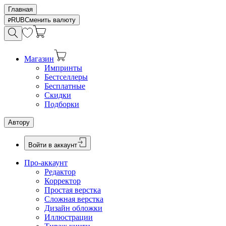
Главная
RUB
Сменить валюту
Магазин
Импринты
Бестселлеры
Бесплатные
Скидки
Подборки
Автору
Войти в аккаунт
Про-аккаунт
Редактор
Корректор
Простая верстка
Сложная верстка
Дизайн обложки
Иллюстрации