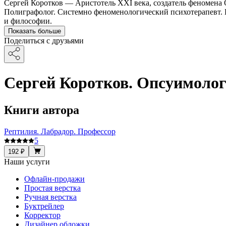
Сергей Коротков — Аристотель XXI века, создатель феномена
Полиграфолог. Системно феноменологический психотерапевт. 
и философии.
Показать больше
Поделиться с друзьями
Сергей Коротков. Опсуимоло
Книги автора
Рептилия. Лабрадор. Профессор
5
192 ₽
Наши услуги
Офлайн-продажи
Простая верстка
Ручная верстка
Буктрейлер
Корректор
Дизайнер обложки