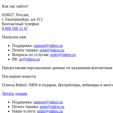
Как нас найти?
620027
,
Россия
,
г. Екатеринбург, а/я 313
Контактный телефон
:
8 800 500 11 67
Написать нам
Поддержка
:
support@ridero.ru
Печать тиража
:
print@ridero.ru
Вопросы по услугам
:
order@ridero.ru
PR
:
pr@ridero.ru
Предоставляя персональные данные по указанным контактным д
Последние новости
Плюсы Rideró, ISBN в подарок, буктрейлеры, вебинары и мног
Читать дальше
Поддержка
:
support@ridero.ru
Печать тиража
:
print@ridero.ru
Наши услуги
:
order@ridero.ru