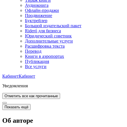
Тираж книги
Аудиокнига
Офлайн-продажи
Продвижение
Буктрейлер
Большой издательский пакет
Rideró для бизнеса
Юридический советник
Дополнительные услуги
Расшифровка текста
Перевод
Книги в аэропортах
Публикация
Все услуги
Кабинет
Кабинет
Уведомления
Отметить все как прочитанные
Показать ещё
Об авторе