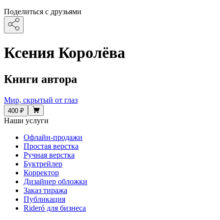
Поделиться с друзьями
Ксения Королёва
Книги автора
Мир, скрытый от глаз
400 ₽
Наши услуги
Офлайн-продажи
Простая верстка
Ручная верстка
Буктрейлер
Корректор
Дизайнер обложки
Заказ тиража
Публикация
Rideró для бизнеса