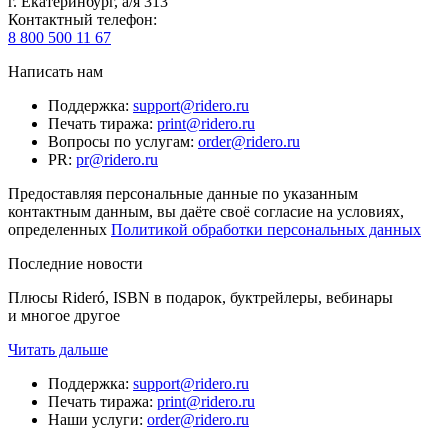
г. Екатеринбург, а/я 313
Контактный телефон
:
8 800 500 11 67
Написать нам
Поддержка
:
support@ridero.ru
Печать тиража
:
print@ridero.ru
Вопросы по услугам
:
order@ridero.ru
PR
:
pr@ridero.ru
Предоставляя персональные данные по указанным
контактным данным, вы даёте своё согласие на условиях,
определенных
Политикой обработки персональных данных
Последние новости
Плюсы Rideró, ISBN в подарок, буктрейлеры, вебинары
и многое другое
Читать дальше
Поддержка
:
support@ridero.ru
Печать тиража
:
print@ridero.ru
Наши услуги
:
order@ridero.ru