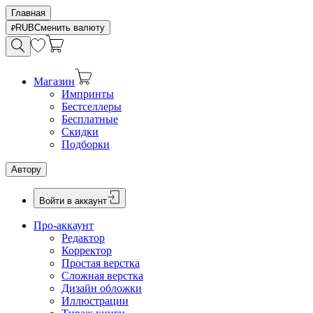
Главная
RUB
Сменить валюту
Магазин
Импринты
Бестселлеры
Бесплатные
Скидки
Подборки
Автору
Войти в аккаунт
Про-аккаунт
Редактор
Корректор
Простая верстка
Сложная верстка
Дизайн обложки
Иллюстрации