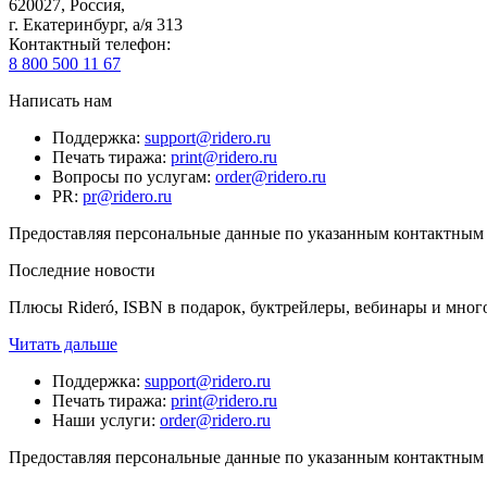
620027
,
Россия
,
г. Екатеринбург, а/я 313
Контактный телефон
:
8 800 500 11 67
Написать нам
Поддержка
:
support@ridero.ru
Печать тиража
:
print@ridero.ru
Вопросы по услугам
:
order@ridero.ru
PR
:
pr@ridero.ru
Предоставляя персональные данные по указанным контактным д
Последние новости
Плюсы Rideró, ISBN в подарок, буктрейлеры, вебинары и мног
Читать дальше
Поддержка
:
support@ridero.ru
Печать тиража
:
print@ridero.ru
Наши услуги
:
order@ridero.ru
Предоставляя персональные данные по указанным контактным д