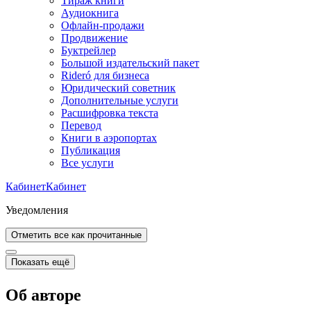
Тираж книги
Аудиокнига
Офлайн-продажи
Продвижение
Буктрейлер
Большой издательский пакет
Rideró для бизнеса
Юридический советник
Дополнительные услуги
Расшифровка текста
Перевод
Книги в аэропортах
Публикация
Все услуги
Кабинет
Кабинет
Уведомления
Отметить все как прочитанные
Показать ещё
Об авторе