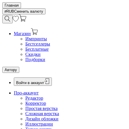
Главная
RUB
Сменить валюту
Магазин
Импринты
Бестселлеры
Бесплатные
Скидки
Подборки
Автору
Войти в аккаунт
Про-аккаунт
Редактор
Корректор
Простая верстка
Сложная верстка
Дизайн обложки
Иллюстрации