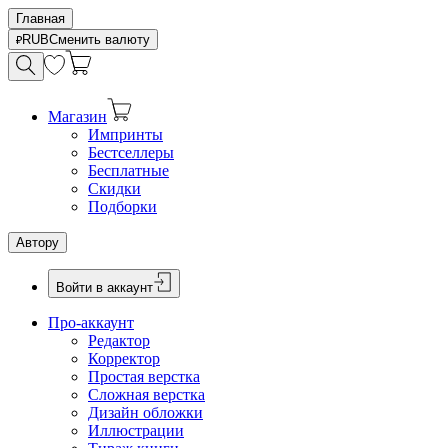
Главная
RUB
Сменить валюту
Магазин
Импринты
Бестселлеры
Бесплатные
Скидки
Подборки
Автору
Войти в аккаунт
Про-аккаунт
Редактор
Корректор
Простая верстка
Сложная верстка
Дизайн обложки
Иллюстрации