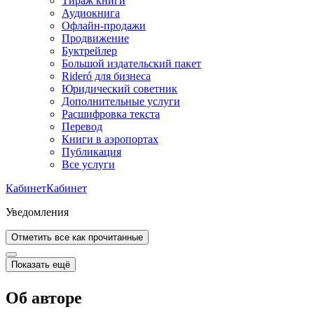
Тираж книги
Аудиокнига
Офлайн-продажи
Продвижение
Буктрейлер
Большой издательский пакет
Rideró для бизнеса
Юридический советник
Дополнительные услуги
Расшифровка текста
Перевод
Книги в аэропортах
Публикация
Все услуги
Кабинет
Кабинет
Уведомления
Отметить все как прочитанные
Показать ещё
Об авторе