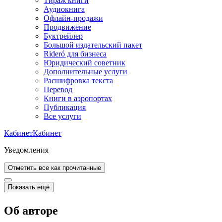
Тираж книги
Аудиокнига
Офлайн-продажи
Продвижение
Буктрейлер
Большой издательский пакет
Rideró для бизнеса
Юридический советник
Дополнительные услуги
Расшифровка текста
Перевод
Книги в аэропортах
Публикация
Все услуги
Кабинет
Кабинет
Уведомления
Отметить все как прочитанные
Показать ещё
Об авторе