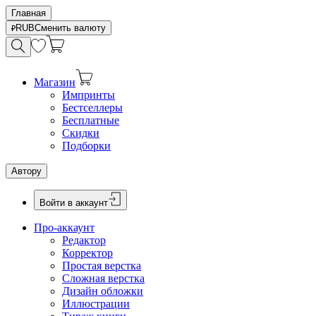
Главная
RUB
Сменить валюту
Магазин
Импринты
Бестселлеры
Бесплатные
Скидки
Подборки
Автору
Войти в аккаунт
Про-аккаунт
Редактор
Корректор
Простая верстка
Сложная верстка
Дизайн обложки
Иллюстрации