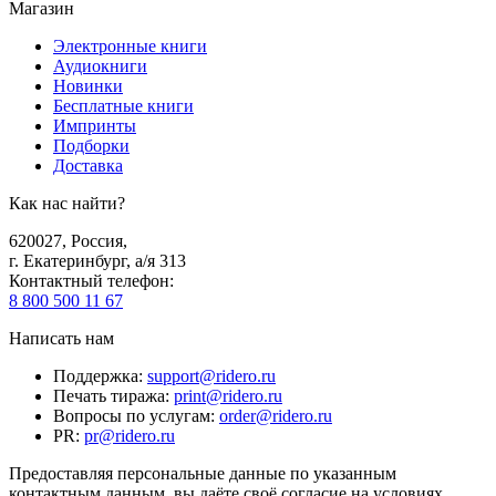
Магазин
Электронные книги
Аудиокниги
Новинки
Бесплатные книги
Импринты
Подборки
Доставка
Как нас найти?
620027
,
Россия
,
г. Екатеринбург, а/я 313
Контактный телефон
:
8 800 500 11 67
Написать нам
Поддержка
:
support@ridero.ru
Печать тиража
:
print@ridero.ru
Вопросы по услугам
:
order@ridero.ru
PR
:
pr@ridero.ru
Предоставляя персональные данные по указанным
контактным данным, вы даёте своё согласие на условиях,