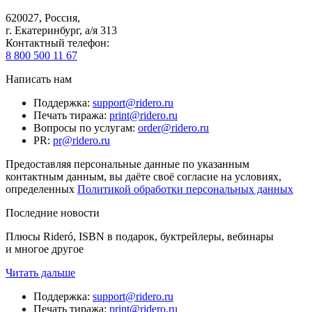
620027
,
Россия
,
г. Екатеринбург, а/я 313
Контактный телефон
:
8 800 500 11 67
Написать нам
Поддержка
:
support@ridero.ru
Печать тиража
:
print@ridero.ru
Вопросы по услугам
:
order@ridero.ru
PR
:
pr@ridero.ru
Предоставляя персональные данные по указанным
контактным данным, вы даёте своё согласие на условиях,
определенных
Политикой обработки персональных данных
Последние новости
Плюсы Rideró, ISBN в подарок, буктрейлеры, вебинары
и многое другое
Читать дальше
Поддержка
:
support@ridero.ru
Печать тиража
:
print@ridero.ru