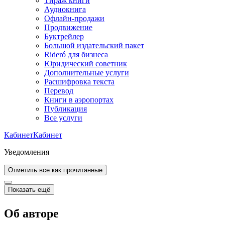
Тираж книги
Аудиокнига
Офлайн-продажи
Продвижение
Буктрейлер
Большой издательский пакет
Rideró для бизнеса
Юридический советник
Дополнительные услуги
Расшифровка текста
Перевод
Книги в аэропортах
Публикация
Все услуги
Кабинет
Кабинет
Уведомления
Отметить все как прочитанные
Показать ещё
Об авторе