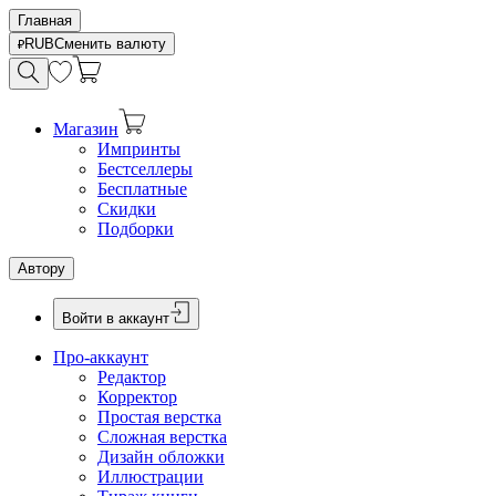
Главная
RUB
Сменить валюту
Магазин
Импринты
Бестселлеры
Бесплатные
Скидки
Подборки
Автору
Войти в аккаунт
Про-аккаунт
Редактор
Корректор
Простая верстка
Сложная верстка
Дизайн обложки
Иллюстрации